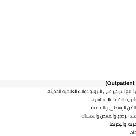
27 سبتمبر 2025
، مع التركيز على البروتوكولات العلاجية الحديثة:
27 سبتمبر 2025
وأدوية الكحة والحساسية.
 الأذن الوسطى، واللحمية.
ع عند الرضع، والمغص والامساك.
ية، والإكزيما.
اد.