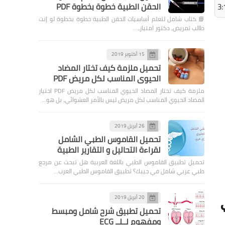
الحقن الطبية خطوة بخطوة PDF
3:
📘 كتاب شامل لتعلم أساسيات الحقن الطبية خطوة بخطوة لو إنت
طالب تمريض، دكتور امتياز،…
الصحة العامة
فيتامين د: سر العظام القوية
15 أكتوبر 2019
والمناعة الفائقة، كيف تحصل
تحميل ملزمة كيف تختار المضاد
عليه؟
الحيوي المناسب لكل مريض PDF
ملزمة كيف تختار المضاد الحيوي المناسب لكل مريض PDF اختيار
المضاد الحيوي المناسب لكل مريض ليس بالأمر العشوائي، بل هو…
26 أبريل 2019
....
تحميل القاموس الطبي الشامل
لقراءة التحاليل و التقارير الطبية
أطلس أنف وأذن وحنجرة PDF
تحميل تطبيق القاموس الطبي باللغة العربية هل تبحث عن مرجع
باللغة العربية | مرجع شامل
طبي عربي شامل في جيبك؟ تطبيق القاموس الطبي العرب…
لطلاب الطب والأطباء
20 أبريل 2019
لي
تحميل تطبيق شرح شامل ومبسط
ومفهوم لــلــ ECG
PDF