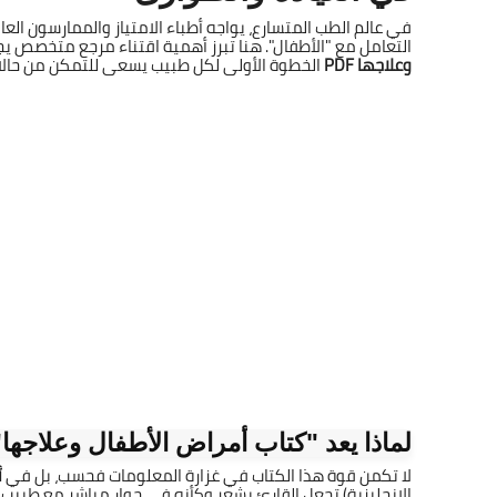
في عالم الطب المتسارع، يواجه أطباء الامتياز والممارسون العا
التعامل مع "الأطفال". هنا تبرز أهمية اقتناء مرجع متخصص يج
وعلاجها PDF
الخطوة الأولى لكل طبيب يسعى للتمكن من حالات "
لماذا يعد "كتاب أمراض الأطفال وعلاجه
لا تكمن قوة هذا الكتاب في غزارة المعلومات فحسب، بل في
أ
الإنجليزية) تجعل القارئ يشعر وكأنه في حوار مباشر مع طبيب خب