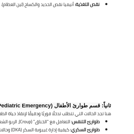
نقص التغذية:
أنيميا نقص الحديد والكساح (لين العظام).
ثانياً: قسم طوارئ الأطفال (Pediatric Emergency)
هنا تجد الحالات التي تتطلب تدخلًا فوريًا ودقيقًا لإنقاذ حياة الط
طوارئ التنفس:
التعامل مع "الخناق" (Croup)، الربو الشعبي، والالتهاب الرئوي.
طوارئ السكري:
كيفية إدارة غيبوبة السكر (DKA) وحالات انخفاض السكر المفاجئ.