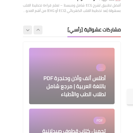
أفضل تطبيق لشرح ECG شامل ومبسط – تعلم قراءة تخطيط القلب
الصحة العامة
بسهولة يُعد تخطيط القلب الكهربائي (ECG أو EKG) من أهم الفحو…
فيتامين د: سر العظام القوية
والمناعة الفائقة، كيف تحصل
مشاركات عشوائية [رأسي]
عليه؟
....
أطلس أنف وأذن وحنجرة PDF
باللغة العربية | مرجع شامل
لطلاب الطب والأطباء
PDF
تحميل كتاب قطوف صيدلانية