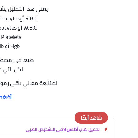
يعني هذا التحليل يش
R.B.C أوErythrocytes تعني كريات الدم الحمراء
W.B.C أو Leukocytes تعني كريات الدم البيضاء
Platelets تعني الصفائح الدمويه
Hgb أو Hb تعني الهيموجلوبين
طبعا في مصطلح
لكن التي ذ
لمتابعة معاني باقي رموز 
أضغط ه
شاهد أيضًا
تحميل كتاب أطلس 9 في التشخيص الطبي