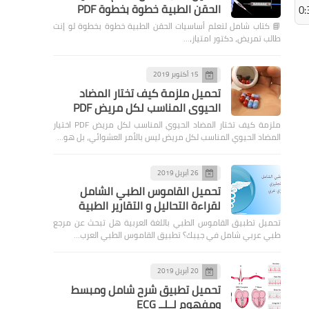
الحقن الطبية خطوة بخطوة PDF
0:
📘 كتاب شامل لتعلم أساسيات الحقن الطبية خطوة بخطوة لو إنت
طالب تمريض، دكتور امتياز،…
الصحة العامة
مقاومة الأنسولين: العلامات
15 أكتوبر 2019
الصامتة التي تسبق مرض
تحميل ملزمة كيف تختار المضاد
السكري وكيفية الوقاية منها
الحيوي المناسب لكل مريض PDF
ملزمة كيف تختار المضاد الحيوي المناسب لكل مريض PDF اختيار
المضاد الحيوي المناسب لكل مريض ليس بالأمر العشوائي، بل هو…
26 أبريل 2019
الصحة العامة
تحميل القاموس الطبي الشامل
لقراءة التحاليل و التقارير الطبية
القولون العصبي : دليلك
تحميل تطبيق القاموس الطبي باللغة العربية هل تبحث عن مرجع
الكامل للتعايش مع الأعراض
طبي عربي شامل في جيبك؟ تطبيق القاموس الطبي العرب…
وتخفيفها بالغذاء
20 أبريل 2019
تحميل تطبيق شرح شامل ومبسط
ومفهوم لــلــ ECG