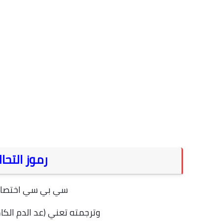
رموز التحا
سي بي سي اختصارا (ete Blood Count) C.B.C
وترجمته تعني (عد الدم الكام