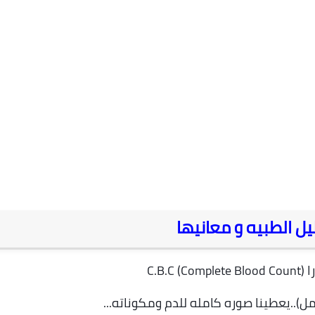
14 سبتمبر 2025
28 يونيو 2026
ليل الطبيه و معانيها
Compl
11 يونيو 2026
ل)..يعطينا صوره كامله للدم ومكوناته...